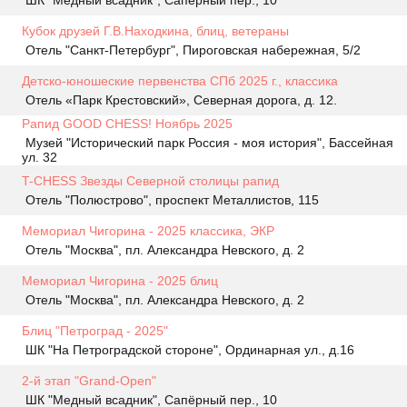
ШК "Медный всадник", Сапёрный пер., 10
Кубок друзей Г.В.Находкина, блиц, ветераны
Отель "Санкт-Петербург", Пироговская набережная, 5/2
Детско-юношеские первенства СПб 2025 г., классика
Отель «Парк Крестовский», Северная дорога, д. 12.
Рапид GOOD CHESS! Ноябрь 2025
Музей "Исторический парк Россия - моя история", Бассейная
ул. 32
T-CHESS Звезды Северной столицы рапид
Отель "Полюстрово", проспект Металлистов, 115
Мемориал Чигорина - 2025 классика, ЭКР
Отель "Москва", пл. Александра Невского, д. 2
Мемориал Чигорина - 2025 блиц
Отель "Москва", пл. Александра Невского, д. 2
Блиц "Петроград - 2025"
ШК "На Петроградской стороне", Ординарная ул., д.16
2-й этап "Grand-Open"
ШК "Медный всадник", Сапёрный пер., 10