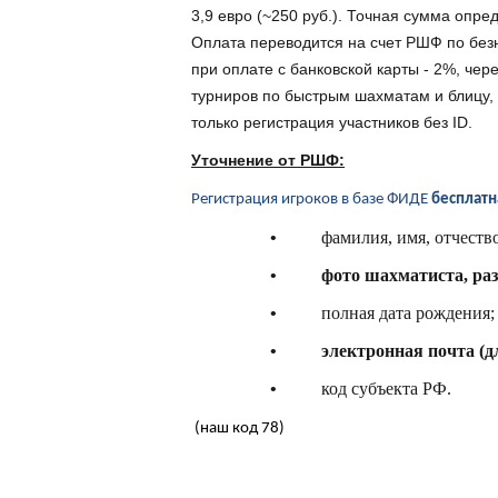
3,9 евро (~250 руб.). Точная сумма опр
Оплата переводится на счет РШФ по безн
при оплате с банковской карты - 2%, че
турниров по быстрым шахматам и блицу,
только регистрация участников без ID.
Уточнение от РШФ:
Регистрация игроков в базе ФИДЕ
бесплат
•
фамилия, имя, отчеств
•
фото шахматиста, раз
•
полная дата рождения;
•
электронная почта (д
•
код субъекта РФ
.
(наш код 78)