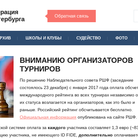
ерация
Обратная связь
тербурга
РХИВ
ШКОЛЫ И КЛУБЫ
СУДЕЙСТВО
ФОТО
ВНИМАНИЮ ОРГАНИЗАТОРОВ
ТУРНИРОВ
По решению Наблюдательного совета РШФ (заседание
состоялось 23 декабря) с января 2017 года оплата обсче
международного рейтинга во всех турнирах независимо о
их статуса возлагается на организаторов, как это было и
раньше. Российский рейтинг обсчитывается бесплатно.
Официальная информация
опубликована на сайте РШФ.
ской системе оплата за
каждого
участника составляет 1,3 евро (~8
рацию участника, не имеющего ID FIDE,
дополнительно
оплачивает