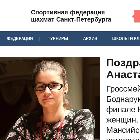
Спортивная федерация
шахмат Санкт-Петербурга
ФЕДЕРАЦИЯ
ТУРНИРЫ
АРХИВ
ШКОЛЫ И К
Поздр
Анаст
Гроссме
Боднарук
финале 
женщин, 
Мансийск