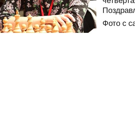
четверта
Поздравл
Фото с с