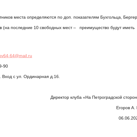
стников места определяются по доп. показателям Бухгольца, Бергер
ов (на последние 10 свободных мест – преимущество будут иметь
ov64-64@mail.ru
9-90
Вход с ул. Ординарная д.16.
ектор клуба «На Петроградской сторон
горов А. Ю
6.06.2025