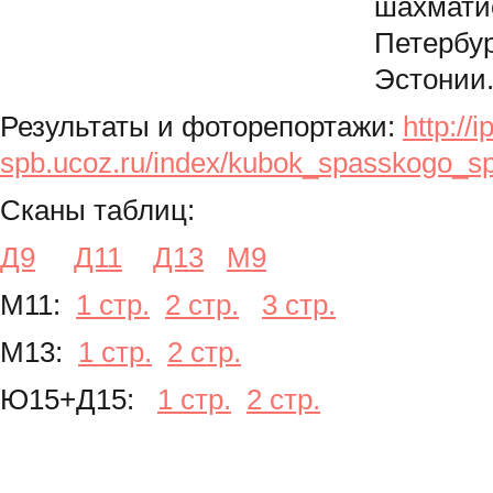
шахматис
Петербур
Эстонии
Результаты и фоторепортажи:
http://ip
spb.ucoz.ru/index/kubok_spasskogo_s
Сканы таблиц:
Д9
Д11
Д13
М9
М11:
1 стр.
2 стр.
3 стр.
М13:
1 стр.
2 стр.
Ю15+Д15:
1 стр.
2 стр.