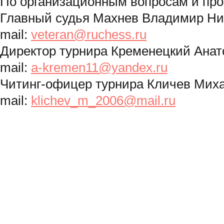
По организационным вопросам и пр
Главный судья Махнев Владимир Ни
mail:
veteran@ruchess.ru
Директор турнира Кременецкий Анат
mail:
a-kremen11@yandex.ru
Читинг-офицер турнира Кличев Миха
mail:
klichev_m_2006@mail.ru