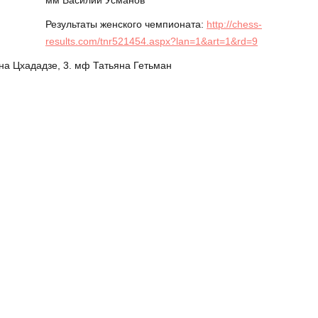
мм Василий Усманов
Результаты женского чемпионата:
http://chess-
results.com/tnr521454.aspx?lan=1&art=1&rd=9
нна Цхададзе, 3. мф Татьяна Гетьман