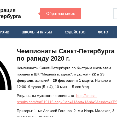
ерация
Обратная связь
тербурга
РХИВ
ШКОЛЫ И КЛУБЫ
СУДЕЙСТВО
ФОТО
Чемпионаты Санкт-Петербурга
по рапиду 2020 г.
Чемпионаты Санкт-Петербурга по быстрым шахматам
прошли в ШК "Медный всадник": мужской -
22 и 23
февраля
, женский -
29 февраля и 1 марта
. Начало в
12:00. 9 туров (5 + 4), 10 мин. + 5 сек./ход.
Результаты мужского чемпионата:
http://chess-
results.com/tnr519116.aspx?lan=11&art=1&rd=9&turdet=YE
Призеры: 1. мг Алексей Гоганов, 2. мм Игорь Малахов, 3.