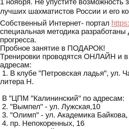
1 ноября. Не упустите возможность 
лучших шахматистов России и его к
Собственный Интернет- портал
https
специальная методика разработаны 
прогресса.
Пробное занятие в ПОДАРОК!
Тренировки проводятся ОНЛАЙН и в
адресам:
1. В клубе "Петровская ладья",
ул. Ч
литера
Н
.
В "ЦПМ "Калининский" по адресам:
2. "Вымпел" -
ул.
Лужская,10
3. "Олимп" -
ул. Академика Байкова
4.
пр. Непокоренных,
16